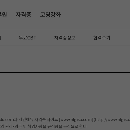
무원
자격증
코딩강좌
매
무료CBT
자격증정보
합격수기
edu.com과
지안에듀 자격증 사이트 [www.algisa.com]
(http://www.algisa
의 권리·의무 및 책임사항을 규정함을 목적으로 한다.