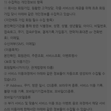
1) 수집하는 개인정보의 항목
① 회사는 회원가입, 원활한 고객상담, 각종 서비스의 제공을 위해 최초 회원
가입 당시 아래와 같은 개인정보를 수집하고 있습니다.
<지안에듀 가입 회원 필수 수집 항목>
본인확인기관을 통해 받은 식별정보, 성명, 성별, 생년월일, 아이디, 비밀번호,
접속로그, 쿠기, 접속IP정보, 결제기록,가입동기, 연락처(휴대폰 or 전화번
호), 이메일,
수신여부(SMS, 이메일)
<이용목적>
본인확인, 회원관리, 주문조회, 서비스조회, 이벤트행사
<보유 및 이용기간>
회원탈퇴시까지(단, 관계법령에 따름)
② 서비스 이용과정에서 아래와 같은 정보들이 자동으로 생성되어 수집될 수
작성 시 수강일 3일 자동 연장!
실기 87% 적중 신화 
있습니다.
- IP Address, 쿠키, 방문 일시, OS종류, 브라우져 종류, 서비스 이용 기록,
불량 이용 기록, 모바일기기접속정보, 모바일OS종류,
모바일기기모델종류
③ 부가 서비스 및 맞춤식 서비스 이용 또는 이벤트 응모 과정에서 해당 서비
스의 이용자에 한해서만 아래와 같은 정보들이 수집될 수 있습니다.