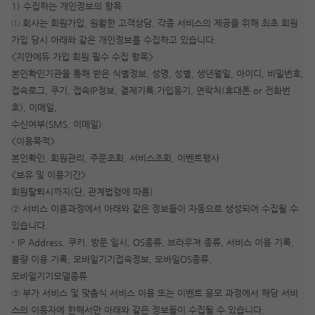
1) 수집하는 개인정보의 항목
① 회사는 회원가입, 원활한 고객상담, 각종 서비스의 제공을 위해 최초 회원
가입 당시 아래와 같은 개인정보를 수집하고 있습니다.
<지안에듀 가입 회원 필수 수집 항목>
본인확인기관을 통해 받은 식별정보, 성명, 성별, 생년월일, 아이디, 비밀번호,
접속로그, 쿠기, 접속IP정보, 결제기록,가입동기, 연락처(휴대폰 or 전화번
호), 이메일,
수신여부(SMS, 이메일)
<이용목적>
본인확인, 회원관리, 주문조회, 서비스조회, 이벤트행사
<보유 및 이용기간>
회원탈퇴시까지(단, 관계법령에 따름)
② 서비스 이용과정에서 아래와 같은 정보들이 자동으로 생성되어 수집될 수
작성 시 수강일 3일 자동 연장!
실기 87% 적중 신화 
있습니다.
- IP Address, 쿠키, 방문 일시, OS종류, 브라우져 종류, 서비스 이용 기록,
불량 이용 기록, 모바일기기접속정보, 모바일OS종류,
모바일기기모델종류
③ 부가 서비스 및 맞춤식 서비스 이용 또는 이벤트 응모 과정에서 해당 서비
스의 이용자에 한해서만 아래와 같은 정보들이 수집될 수 있습니다.