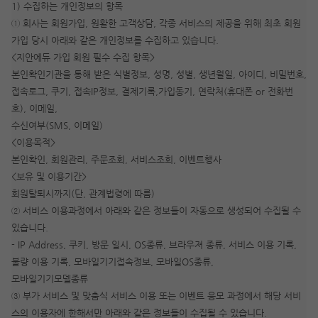
1) 수집하는 개인정보의 항목
① 회사는 회원가입, 원활한 고객상담, 각종 서비스의 제공을 위해 최초 회원
가입 당시 아래와 같은 개인정보를 수집하고 있습니다.
<지안에듀 가입 회원 필수 수집 항목>
본인확인기관을 통해 받은 식별정보, 성명, 성별, 생년월일, 아이디, 비밀번호,
접속로그, 쿠기, 접속IP정보, 결제기록,가입동기, 연락처(휴대폰 or 전화번
호), 이메일,
수신여부(SMS, 이메일)
<이용목적>
본인확인, 회원관리, 주문조회, 서비스조회, 이벤트행사
<보유 및 이용기간>
회원탈퇴시까지(단, 관계법령에 따름)
② 서비스 이용과정에서 아래와 같은 정보들이 자동으로 생성되어 수집될 수
작성 시 수강일 3일 자동 연장!
실기 87% 적중 신화 
있습니다.
- IP Address, 쿠키, 방문 일시, OS종류, 브라우져 종류, 서비스 이용 기록,
불량 이용 기록, 모바일기기접속정보, 모바일OS종류,
모바일기기모델종류
③ 부가 서비스 및 맞춤식 서비스 이용 또는 이벤트 응모 과정에서 해당 서비
스의 이용자에 한해서만 아래와 같은 정보들이 수집될 수 있습니다.