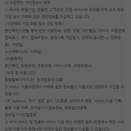
1) 수집하는 개인정보의 항목
① 회사는 회원가입, 원활한 고객상담, 각종 서비스의 제공을 위해 최초 회원
가입 당시 아래와 같은 개인정보를 수집하고 있습니다.
<지안에듀 가입 회원 필수 수집 항목>
본인확인기관을 통해 받은 식별정보, 성명, 성별, 생년월일, 아이디, 비밀번호,
접속로그, 쿠기, 접속IP정보, 결제기록,가입동기, 연락처(휴대폰 or 전화번
호), 이메일,
수신여부(SMS, 이메일)
<이용목적>
본인확인, 회원관리, 주문조회, 서비스조회, 이벤트행사
<보유 및 이용기간>
회원탈퇴시까지(단, 관계법령에 따름)
② 서비스 이용과정에서 아래와 같은 정보들이 자동으로 생성되어 수집될 수
작성 시 수강일 3일 자동 연장!
실기 87% 적중 신화 
있습니다.
- IP Address, 쿠키, 방문 일시, OS종류, 브라우져 종류, 서비스 이용 기록,
불량 이용 기록, 모바일기기접속정보, 모바일OS종류,
모바일기기모델종류
③ 부가 서비스 및 맞춤식 서비스 이용 또는 이벤트 응모 과정에서 해당 서비
스의 이용자에 한해서만 아래와 같은 정보들이 수집될 수 있습니다.