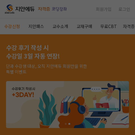
회원가입
로그인
수강신청
지안패스
교수소개
교재구매
무료CBT
자격증
수강 후기 작성 시
수강일 3일 자동 연장!
단과 수강생 대상, 오직 지안에듀 회원만을 위한
특별 이벤트