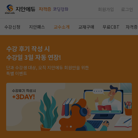
회원가입
로그인
수강신청
지안패스
교수소개
교재구매
무료CBT
자격증
수강 후기 작성 시
수강일 3일 자동 연장!
단과 수강생 대상, 오직 지안에듀 회원만을 위한
특별 이벤트