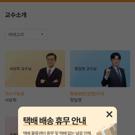
교수소개
카테고리
작성 시 수강일 3일 자동 연장!
실기 87% 적중 신화 
가스기능장
정보보안(산업)기사
서상희
정일영