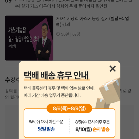
수!
실기 기초 이론에서 심화와 문제 풀이까지 올인원!
2024 서상희 가스기능장 실기(필답+작업
형) 강의
90일 | 67강
수강후기
강의를 직접 수강한 수강생들의 리얼한 후기! 실제 수강생들이 후기로 강
의 퀄리티를 증명합니다.
113
수강후기
개
97
수강생 만족도
%