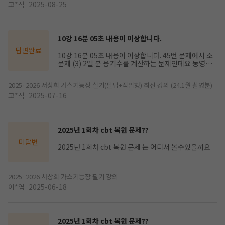
입니다. ㅠ.ㅠ
고*석
2025-08-25
10강 16분 05초 내용이 이상합니다.
답변완료
10강 16분 05초 내용이 이상합니다. 45번 문제에서 소
문제 (3) 2일 분 용기수를 계산하는 문제인데요 동영상
강의나 책에 나온 문제 풀이대로 계산기를 수백번 눌러
도 2.7개는 나오지 않습니다. 27개가 나옵니다. 도대체
2025·2026 서상희 가스기능장 실기(필답+작업형) 최신 강의 (24.1월 촬영분)
2.7개는 어떻게 나온것인가요??? 정말 궁금하고, 참 답
답한 밤입니다.ㅠ.ㅠ 어디가 어떻게 잘못된것일까요????
고*석
2025-07-16
ㅠㅠㅠㅠㅠ 꼭 답변 부탁드립니다.
2025년 1회차 cbt 복원 문제??
미답변
2025년 1회차 cbt 복원 문제 는 어디서 볼수있을까요
2025·2026 서상희 가스기능장 필기 강의
이*엽
2025-06-18
2025년 1회차 cbt 복원 문제??