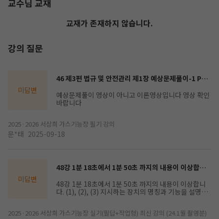
교수님 교재
교재가 존재하지 않습니다.
강의 질문
46 제3편 법규 및 안전관리 제1장 예상문제풀이-1 P368 영상
미답변
예상문제풀이 영상이 아니고 이론영상입니다 영상 확인
바랍니다
2025·2026 서상희 가스기능장 필기 강의
문*태
2025-09-18
48강 1분 18초에서 1분 50초 까지의 내용이 이상합니다.
미답변
48강 1분 18초에서 1분 50초 까지의 내용이 이상합니
다. (1), (2), (3) 지시하는 장치의 명칭과 기능을 설명하
는 문제인데, 강사님 인강에서 (3)을 차단부로도 말씀하
시고, 제어부라고도 말씀하십니다. 도대체 (3)은 차단부
2025·2026 서상희 가스기능장 실기(필답+작업형) 최신 강의 (24.1월 촬영분)
인가요? 아니면 제어부인가요? 정말 답답한 월요일 저녁