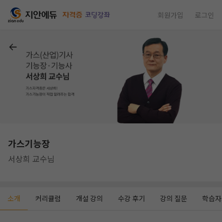
회원가입
로그인
가스기능장
서상희 교수님
소개
커리큘럼
개설 강의
수강 후기
강의 질문
학습자