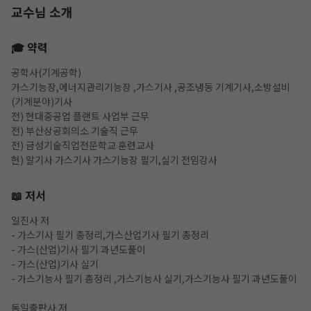
교수님 소개
🎓 약력
공학사(기계공학)
가스기능장,에너지관리기능장 ,가스기사 ,공조냉동 기계기사,소방설비
(기계분야)기사
전) 현대중공업 플랜트 사업부 근무
전) 부산상공회의소 기술직 근무
전) 금성기술직업전문학교 훈련교사
현) 알기사 가스기사 가스기능장 필기,실기 전임강사
📖 저서
작성 시 수강일 3일 자동 연장!
실기 87% 적중 신화 
일진사 저
- 가스기사 필기 총정리,가스산업기사 필기 총정리
- 가스(산업)기사 필기 과년도풀이
- 가스(산업)기사 실기
- 가스기능사 필기 총정리 ,가스기능사 실기,가스기능사 필기 과년도풀이
동일출판사 저