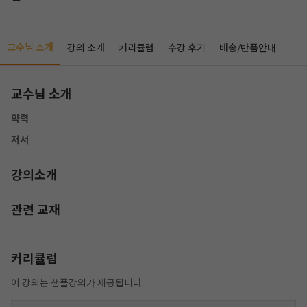
교수님 소개
강의 소개
커리큘럼
수강 후기
배송/반품안내
교수님 소개
약력
저서
강의소개
관련 교재
작성 시 수강일 3일 자동 연장!
실기 87% 적중 신화 
커리큘럼
이 강의는 샘플강의가 제공됩니다.