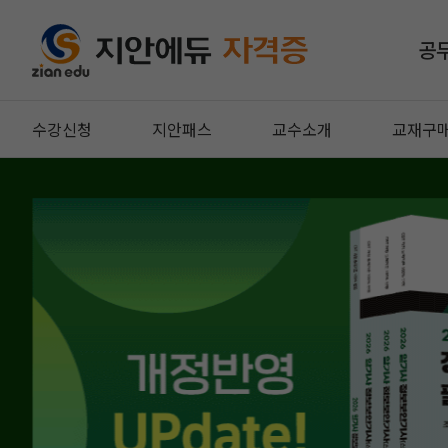
공
수강신청
지안패스
교수소개
교재구