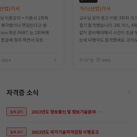
산업)기사
가스(산업)기사
님 이론강의 + 이론서 1회독
교수님 강의 듣고 이번 3회차 가
 생각했거나 헷갈린다고 생
필기 합격했습니다. 3회 가스, 4
tion 혹은 PART 는 2회독해
같이 준비해야해서 시간이 조금 
 한글에 정리 하면서 모든 부
는데 다행히도 합격했네요. 강의
 하지 않는 강약약강 공부법
지만 100강 이후로 기출문제 해
습니다.
가 저는 도움이 많이 되었습니다.
6914
이*성
6493
자격증 소식
2022년도 정보통신 및 정보기술분야 국가자격검정 시행공고(정보보안기사, 산업기사)
필독 공지
2022년도 국가기술자격검정 시행공고
필독 공지