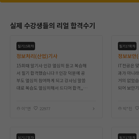
실제 수강생들의 리얼 합격수기
필기15회차
필기17회차
정보처리(산업)기사
정보보안(
15회때 알기사 인강 열심히 듣고 복습해
IT전공은 
서 필기 합격했습니다 !! 인강 덕분에 공
과가 아니라
부도 열심히 참여하게 되고 강사님 말씀
거의 없었습
대로 복습도 열심히해서 드디어 합격,,,!
되어 보안기
실기도 열심히 인강들으면서 준비중이에
터 말씀 드
요~
니다. 강사
이*연
22977
박*진
실기17회차
필기17회차