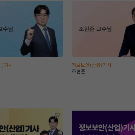
업)기사
정보보안(산업)기사
조현준