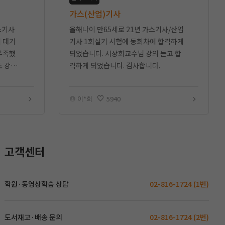
가스(산업)기사
스기사
올해나이 만65세로 21년 가스기사/산업
회 대기
기사 1회실기 시험에 동회차에 합격하게
부족했
되었습니다. 서상희교수님 강의 듣고 합
도 강의
격하게 되었습니다. 감사합니다.
설 강의
이*희
5940
고객센터
학원·동영상학습 상담
02-816-1724 (1번)
도서재고·배송 문의
02-816-1724 (2번)