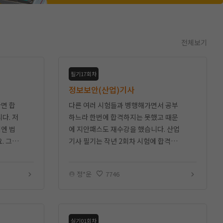
전체보기
필기17회차
정보보안(산업)기사
면 합
다른 여러 시험들과 병행해가면서 공부
다. 저
하느라 한번에 합격하지는 못했고 때문
회엔 법
에 지안패스도 재수강을 했습니다. 산업
. 그래
기사 필기는 작년 2회차 시험에 합격했고
 잘 다
보안기사 필기는 이번시험에 합격했습니
다. 공부방법 강의를 들으면서
정*운
7746
실기01회차