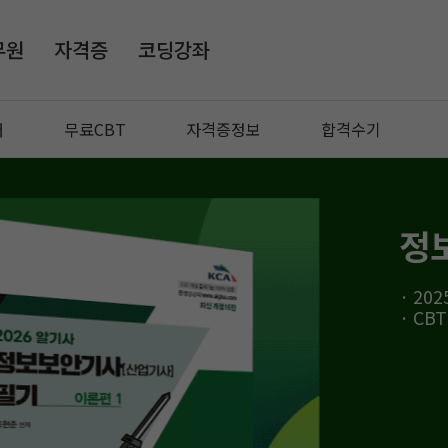
무원
자격증
코딩강좌
매
무료CBT
자격증정보
합격수기
정
· 20
· CB