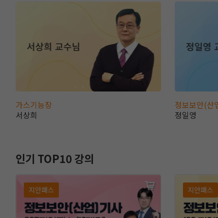
가스기능장
정보보안(산
서상희
정일영
인기 TOP10 강의
지안패스
지안패스