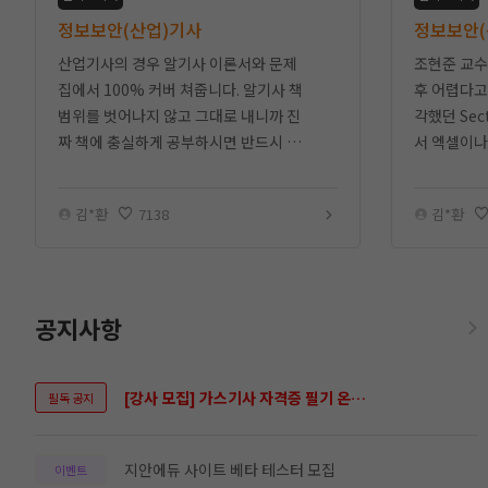
정보보안(산업)기사
정보보안(
산업기사의 경우 알기사 이론서와 문제
조현준 교수
집에서 100% 커버 쳐줍니다. 알기사 책
후 어렵다고
범위를 벗어나지 않고 그대로 내니까 진
각했던 Sec
짜 책에 충실하게 공부하시면 반드시 합
서 엑셀이나
격합니다.
분을 n회독
을 실천하였
김*환
7138
김*환
공지사항
[강사 모집] 가스기사 자격증 필기 온라인 강의 가능하신분 모십니다.
필독 공지
지안에듀 사이트 베타 테스터 모집
이벤트