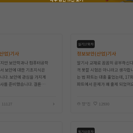
실기17회차
산업)기사
정보보안(산업)기사
맞지만 보안학과나 컴퓨터공학
알기사 교재로 꼼꼼히 공부하신다
서 보안에 대한 기초지식은
격 못할 시험은 아니라고 생각합니
니다. 보안에 관심을 가지게
는 법 파트는 대충 훑었는데, 17
사를 준비했습니다. 결론부
파트에서 문제가 꽤 출제 되었어요
리자면 알기사 인강 정말 좋습
도 합격한걸 보면 기술적인 부분을
님께서 필기도 꼼꼼히
져놔서 그런 것 같습니다.
11127
정*진
12930
필기03회차