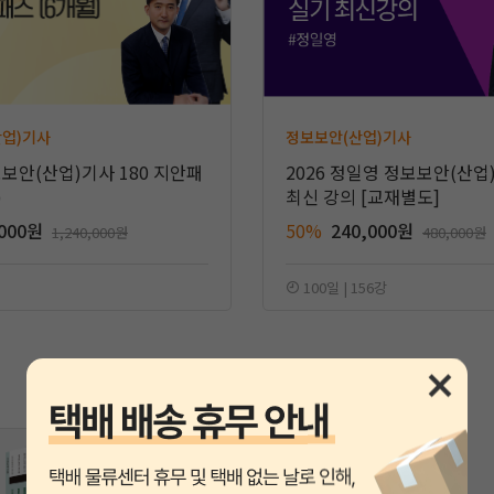
산업)기사
정보보안(산업)기사
보보안(산업)기사 180 지안패
2026 정일영 정보보안(산
)
최신 강의 [교재별도]
,000원
50%
240,000원
1,240,000원
480,000원
100일 | 156강